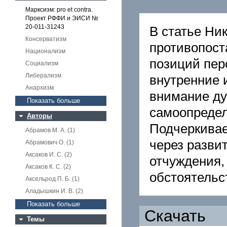
Марксизм: pro et contra.
Проект РФФИ и ЭИСИ №
20-011-31243
В статье Ни
Консерватизм
противопост
Национализм
позиций пер
Социализм
Либерализм
внутренние 
Анархизм
внимание ду
Показать больше
самоопредел
Авторы
Подчеркивае
Абрамов М. А. (1)
через разви
Абрамович О. (1)
Аксаков И. С. (2)
отчуждения,
Аксаков К. С. (2)
обстоятельс
Аксельрод П. Б. (1)
Аладышкин И. В. (2)
Показать больше
Скачать
Темы