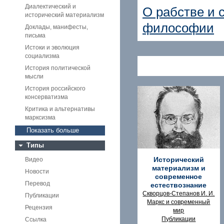
Диалектический и
О рабстве и 
исторический материализм
философии
Доклады, манифесты,
письма
Истоки и эволюция
социализма
История политической
мысли
История российского
консерватизма
Критика и альтернативы
марксизма
Показать больше
Типы
Исторический
Видео
материализм и
Новости
современное
Перевод
естествознание
Скворцов-Степанов И. И.
Публикации
Маркс и современный
Рецензия
мир
Публикации
Ссылка