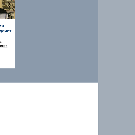
ия
дсчет
к
.
игия
и