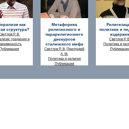
ерализм как
Метафорика
Религизац
тая структура?
религиозного и
политики и по
парарелигиозного
издерже
Светлов Р. В.
дискурсов
лизм: традиция и
Светлов Р. В
сталинского мифа
овременность
Политика и рел
Публикации
Светлов Р. В.
Прилуцкий
Публикаци
А. М.
Политика и религия
Публикации