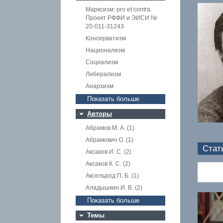
Марксизм: pro et contra.
Проект РФФИ и ЭИСИ №
20-011-31243
Консерватизм
Национализм
Социализм
Либерализм
Анархизм
Показать больше
Авторы
Абрамов М. А. (1)
Абрамович О. (1)
Стат
Аксаков И. С. (2)
Аксаков К. С. (2)
Аксельрод П. Б. (1)
Аладышкин И. В. (2)
Показать больше
Темы