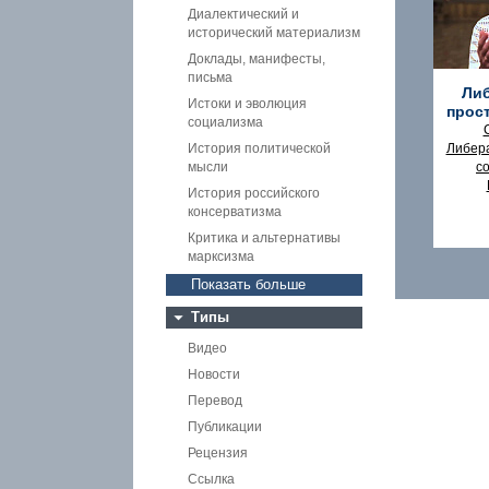
Диалектический и
исторический материализм
Доклады, манифесты,
письма
Либ
Истоки и эволюция
прос
социализма
История политической
Либера
мысли
с
История российского
консерватизма
Критика и альтернативы
марксизма
Показать больше
Типы
Видео
Новости
Перевод
Публикации
Рецензия
Ссылка