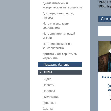
1999; Ст
Диалектический и
1968;Ты
исторический материализм
Доклады, манифесты,
письма
Стат
Истоки и эволюция
социализма
История политической
мысли
История российского
консерватизма
Критика и альтернативы
марксизма
Показать больше
Типы
На в
Видео
Новости
(
л
Перевод
Публикации
Рецензия
Ссылка