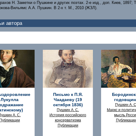
рахов Н. Заметки о Пушкине и других поэтах. 2-е изд., доп. Киев, 1897;
ркова-Вильямс А.А. Пушкин. В 2-х т. М., 2010 (ЖЗЛ).
ьи автора
ыздоровление
Письмо к П.Я.
Бородинск
Лукулла
Чаадаеву (19
годовщин
подражание
октября 1836)
Пушкин А. С
атинскому)
Пушкин А. С.
Маркс и политич
Пушкин А. С.
История российского
мысль Росс
Публикации
консерватизма
Публикаци
Публикации