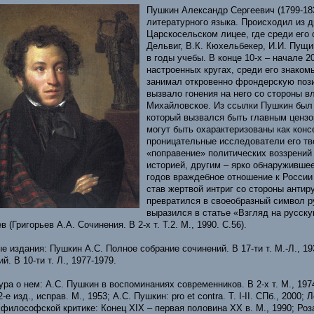
Пушкин Александр Сергеевич (1799-183
литературного языка. Происходил из д
Царскосельском лицее, где среди его 
Дельвиг, В.К. Кюхельбекер, И.И. Пущ
в годы учебы. В конце 10-х – начале 2
настроенных кругах, среди его знако
занимал откровенно фрондерскую пози
вызвало гонения на него со стороны в
Михайловское. Из ссылки Пушкин был
который вызвался быть главным цензо
могут быть охарактеризованы как конс
проницательные исследователи его тв
«поправение» политических воззрений 
историей, другим – ярко обнаружившее
годов враждебное отношение к России 
став жертвой интриг со стороны антир
превратился в своеобразный символ ру
выразился в статье «Взгляд на русску
в (Григорьев А.А. Сочинения. В 2-х т. Т.2. М., 1990. С.56).
е издания: Пушкин А.С. Полное собрание сочинений. В 17-ти т. М.-Л., 1
й. В 10-ти т. Л., 1977-1979.
ура о нем: А.С. Пушкин в воспоминаниях современников. В 2-х т. М., 197
2-е изд., исправ. М., 1953; А.С. Пушкин: pro et contra. Т. I-II. СПб., 200
 философской критике: Конец XIX – первая половина XX в. М., 1990; Роз