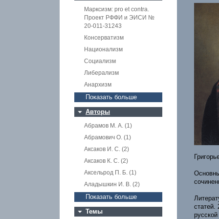
Марксизм: pro et contra.
Проект РФФИ и ЭИСИ №
20-011-31243
Консерватизм
Национализм
Социализм
Либерализм
Анархизм
Показать больше
Авторы
Абрамов М. А. (1)
Абрамович О. (1)
Аксаков И. С. (2)
Григорье
Аксаков К. С. (2)
Аксельрод П. Б. (1)
Основны
сочинени
Аладышкин И. В. (2)
Показать больше
Литерат
статей. 
Темы
русской