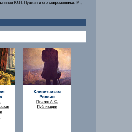
 Тынянов Ю.Н. Пушкин и его современники. М.,
ая
Клеветникам
а
России
.
Пушкин А. С.
еская
Публикации
ии
и