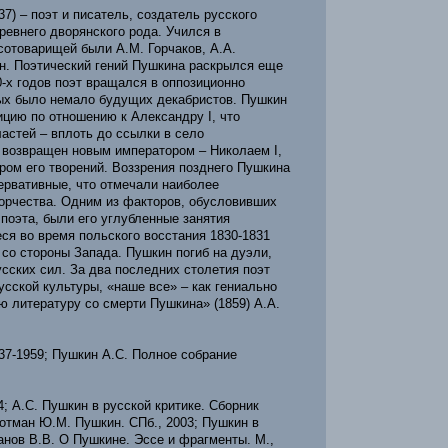
7) – поэт и писатель, создатель русского
ревнего дворянского рода. Учился в
сотоварищей были А.М. Горчаков, А.А.
ин. Поэтический гений Пушкина раскрылся еще
0-х годов поэт вращался в оппозиционно
мых было немало будущих декабристов. Пушкин
цию по отношению к Александру I, что
ластей – вплоть до ссылки в село
 возвращен новым императором – Николаем I,
ром его творений. Воззрения позднего Пушкина
ервативные, что отмечали наиболее
орчества. Одним из факторов, обусловивших
поэта, были его углубленные занятия
ся во время польского восстания 1830-1831
со стороны Запада. Пушкин погиб на дуэли,
усских сил. За два последних столетия поэт
сской культуры, «наше все» – как гениально
ю литературу со смерти Пушкина» (1859) А.А.
937-1959; Пушкин А.С. Полное собрание
4; А.С. Пушкин в русской критике. Сборник
0; Лотман Ю.М. Пушкин. СПб., 2003; Пушкин в
анов В.В. О Пушкине. Эссе и фрагменты. М.,