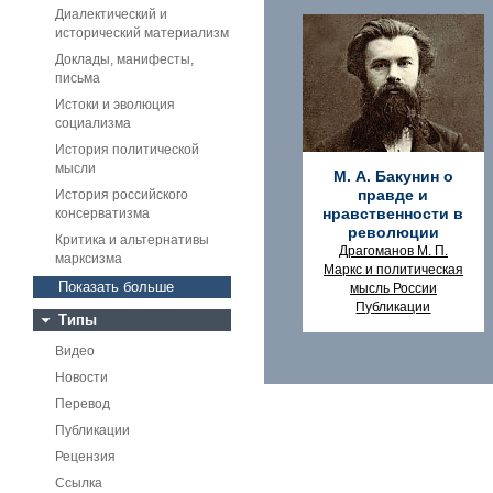
Диалектический и
исторический материализм
Доклады, манифесты,
письма
Истоки и эволюция
социализма
История политической
мысли
М. А. Бакунин о
правде и
История российского
нравственности в
консерватизма
революции
Критика и альтернативы
Драгоманов М. П.
марксизма
Маркс и политическая
Показать больше
мысль России
Публикации
Типы
Видео
Новости
Перевод
Публикации
Рецензия
Ссылка