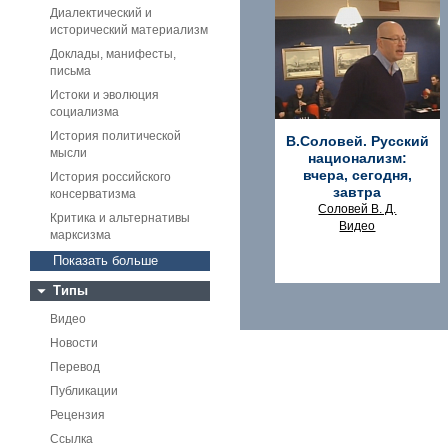
Диалектический и
исторический материализм
Доклады, манифесты,
письма
Истоки и эволюция
социализма
История политической
В.Соловей. Русский
мысли
национализм:
вчера, сегодня,
История российского
завтра
консерватизма
Соловей В. Д.
Критика и альтернативы
Видео
марксизма
Показать больше
Типы
Видео
Новости
Перевод
Публикации
Рецензия
Ссылка