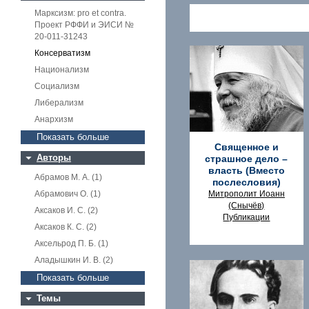
Марксизм: pro et contra.
Проект РФФИ и ЭИСИ №
20-011-31243
Консерватизм
Национализм
Социализм
Либерализм
Анархизм
Показать больше
Священное и
Авторы
страшное дело –
власть (Вместо
Абрамов М. А. (1)
послесловия)
Абрамович О. (1)
Митрополит Иоанн
(Снычёв)
Аксаков И. С. (2)
Публикации
Аксаков К. С. (2)
Аксельрод П. Б. (1)
Аладышкин И. В. (2)
Показать больше
Темы