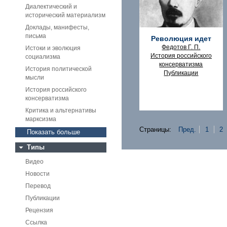
Диалектический и
исторический материализм
Доклады, манифесты,
письма
Революция идет
Федотов Г. П.
Истоки и эволюция
История российского
социализма
консерватизма
История политической
Публикации
мысли
История российского
консерватизма
Критика и альтернативы
марксизма
Страницы:
Пред.
1
2
Показать больше
Типы
Видео
Новости
Перевод
Публикации
Рецензия
Ссылка